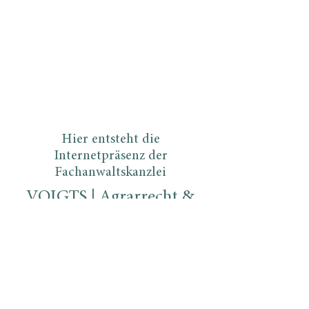
Hier entsteht die
Internetpräsenz der
Fachanwaltskanzlei
VOIGTS | Agrarrecht &
Verwaltungsrecht
von
Rechtsanwalt Dr.
Helge-Marten Voigts